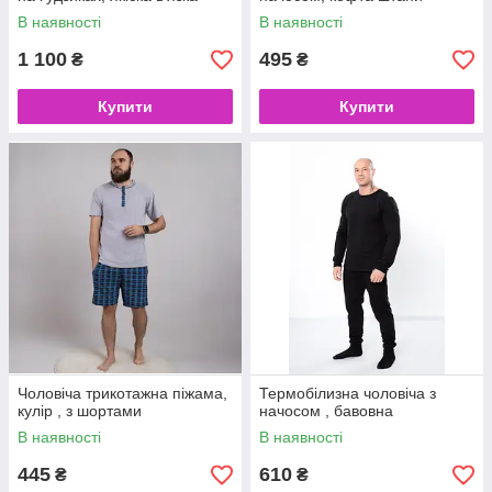
В наявності
В наявності
1 100
495
₴
₴
Купити
Купити
Чоловіча трикотажна піжама,
Термобілизна чоловіча з
кулір , з шортами
начосом , бавовна
В наявності
В наявності
445
610
₴
₴