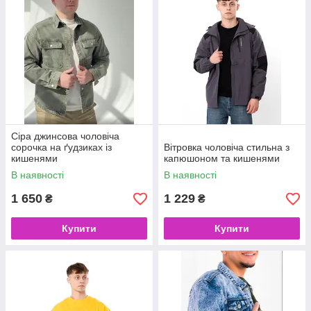
Сіра джинсова чоловіча
сорочка на ґудзиках із
Вітровка чоловіча стильна з
кишенями
капюшоном та кишенями
В наявності
В наявності
1 650
1 229
₴
₴
Купити
Купити