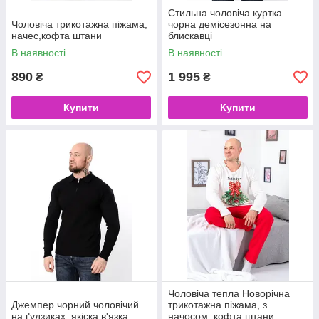
Стильна чоловіча куртка
Чоловіча трикотажна піжама,
чорна демісезонна на
начес,кофта штани
блискавці
В наявності
В наявності
890
1 995
₴
₴
Купити
Купити
Чоловіча тепла Новорічна
Джемпер чорний чоловічий
трикотажна піжама, з
на ґудзиках, якіска в'язка
начосом, кофта штани