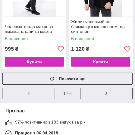
Жилет чоловічий на
Чоловіча тепла махрова
блискавці з капюшоном, на
піжама, штани та кофта
синтепоні
В наявності
В наявності
995
1 120
₴
₴
Купити
Купити
Показати ще
1
/ 6
Про нас
97% позитивних з 183 відгуків за рік
Працює з 06.04.2018