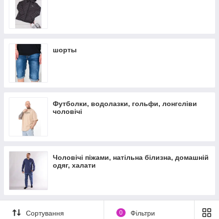
шорты
Футболки, водолазки, гольфи, лонгсліви
чоловічі
Чоловічі піжами, натільна білизна, домашній
одяг, халати
Сортування
0
Фільтри