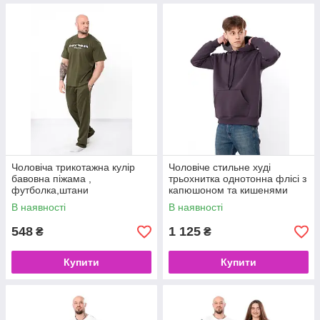
Чоловіча трикотажна кулір
Чоловіче стильне худі
бавовна піжама ,
трьохнитка однотонна флісі з
футболка,штани
капюшоном та кишенями
кенгуру
В наявності
В наявності
548
1 125
₴
₴
Купити
Купити