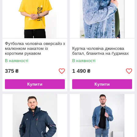
Футболка чоловіча оверсайз з
малюнком накатом із
Куртка чоловіча джинсова
коротким рукавом
батал, блакитна на ґудзиках
В наявності
В наявності
375
1 490
₴
₴
Купити
Купити