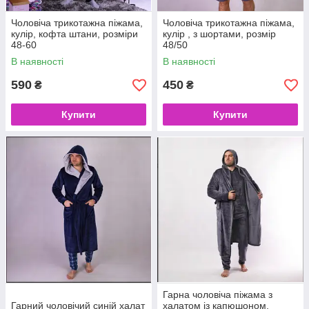
Чоловіча трикотажна піжама,
Чоловіча трикотажна піжама,
кулір, кофта штани, розміри
кулір , з шортами, розмір
48-60
48/50
В наявності
В наявності
590
450
₴
₴
Купити
Купити
Гарна чоловіча піжама з
Гарний чоловічий синій халат
халатом із капюшоном,