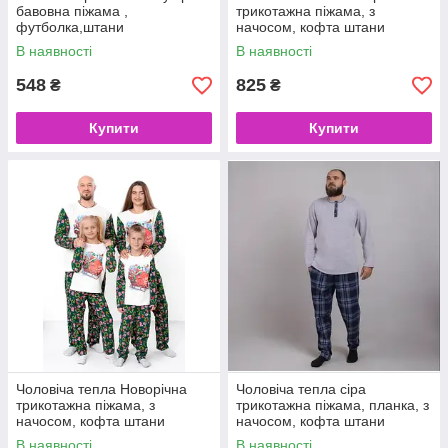
бавовна піжама ,
трикотажна піжама, з
футболка,штани
начосом, кофта штани
В наявності
В наявності
548
825
₴
₴
Купити
Купити
Чоловіча тепла Новорічна
Чоловіча тепла сіра
трикотажна піжама, з
трикотажна піжама, планка, з
начосом, кофта штани
начосом, кофта штани
В наявності
В наявності