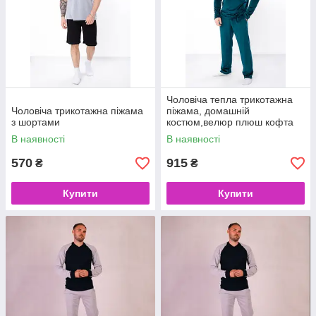
Чоловіча тепла трикотажна
Чоловіча трикотажна піжама
піжама, домашній
з шортами
костюм,велюр плюш кофта
штани
В наявності
В наявності
570
915
₴
₴
Купити
Купити