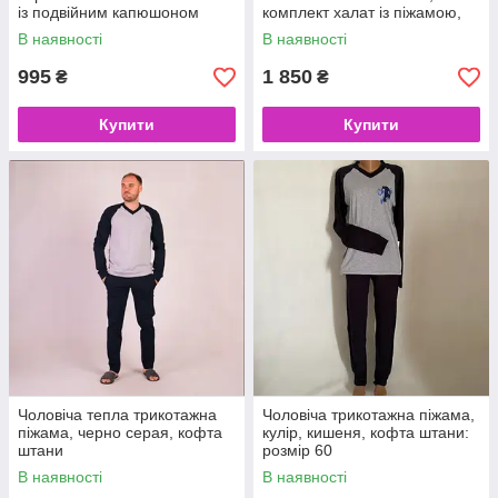
із подвійним капюшоном
комплект халат із піжамою,
колір сірий,
В наявності
В наявності
995
1 850
₴
₴
Купити
Купити
Чоловіча тепла трикотажна
Чоловіча трикотажна піжама,
піжама, черно серая, кофта
кулір, кишеня, кофта штани:
штани
розмір 60
В наявності
В наявності