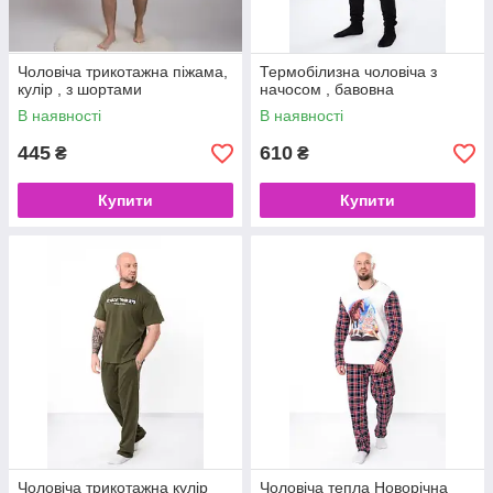
Чоловіча трикотажна піжама,
Термобілизна чоловіча з
кулір , з шортами
начосом , бавовна
В наявності
В наявності
445
610
₴
₴
Купити
Купити
Чоловіча трикотажна кулір
Чоловіча тепла Новорічна