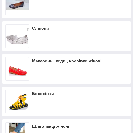
Сліпони
Макасины, кеди , кросівки жіночі
Босоніжки
Шльопанці жіночі