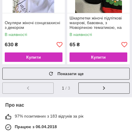
Шкарпетки жіночі підліткові
Окуляри жіночі сонцезахисні
махрові, бавовна, з
з декором
Новорічною тематикою, на
подарунок, розмір 36-41
В наявності
В наявності
630
65
₴
₴
Купити
Купити
Показати ще
1
/ 3
Про нас
97% позитивних з 183 відгуків за рік
Працює з 06.04.2018