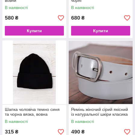
вовни
чорні
В наявності
В наявності
580
680
₴
₴
Купити
Купити
Шапка чоловіча темно синя
Ремінь жіночий сірий якісний
та чорна вязка, вовна
із натуральної шкіри класика
В наявності
В наявності
315
490
₴
₴