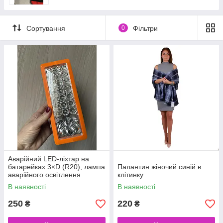
Сортування
0
Фільтри
Аварійний LED-ліхтар на
батарейках 3×D (R20), лампа
Палантин жіночий синій в
аварійного освітлення
клітинку
В наявності
В наявності
250
220
₴
₴