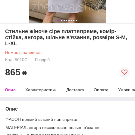
Стильне жіноче сіре платтяпряме, комір-
стійка, ангора, щільне в'язання, розміри S-M,
L-XL
Немає в наявності
Код: 5010С
Роздріб
865
₴
Опис
Характеристики
Доставка
Оплата
Умови п
Опис
ФАСОН прямий вільний напівпритал
МАТЕРІАЛ ангора високоякісне щільне в'язання