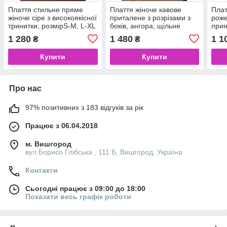
Плаття стильне пряме
Плаття жіноче кавове
Плат
жіноче сіре з високоякісної
приталене з розрізами з
роже
тринитки, розмірS-M, L-XL
боків, ангора, щільне
прин
в'язання, розміри S-M-L-
1 280
1 480
1 1
₴
₴
XL
Купити
Купити
Про нас
97% позитивних з 183 відгуків за рік
Працює з 06.04.2018
м. Вишгород
вул.Борисо Глібська , 111 Б, Вишгород, Україна
Контакти
Сьогодні працює з 09:00 до 18:00
Показати весь графік роботи