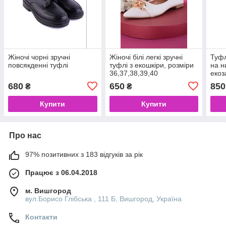
Жіночі чорні зручні
Жіночі білі легкі зручні
Туфл
повсякденні туфлі
туфлі з екошкіри, розміри
на н
36,37,38,39,40
еко
680
650
850
₴
₴
Купити
Купити
Про нас
97% позитивних з 183 відгуків за рік
Працює з 06.04.2018
м. Вишгород
вул.Борисо Глібська , 111 Б, Вишгород, Україна
Контакти