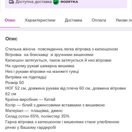
Доступна доставка
Опис
Характеристики
Доставка
Оплата
Умови п
Опис
Стильна жіноча повсякденна легка вітровка з капюшоном
Вітровка на блискавці зі зручними кишенями
Капюшон затягується, також затягується й низ вітровки
На одному рукаві шикарна вишивка
Низ і рукави вітровки на манжеті гумці
Витрівка на підкладці
Розмір 50
НОГ 52 см, довжина рукава від плеча 60 см, довжина вітровки
62 см
Країна-виробник — Китай
Колір — білий з джинсовими вставками з вишивкою
Матеріал — плащівка, джинс
Склад сотон 65%, поліестер 35%
Гарна вітровка з капюшоном і кишенями стане улюбленою
річчю у Вашому гардеробі