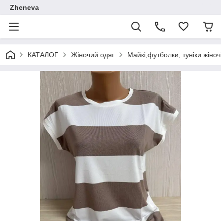
Zheneva
КАТАЛОГ
Жіночий одяг
Майкі,футболки, туніки жіноч