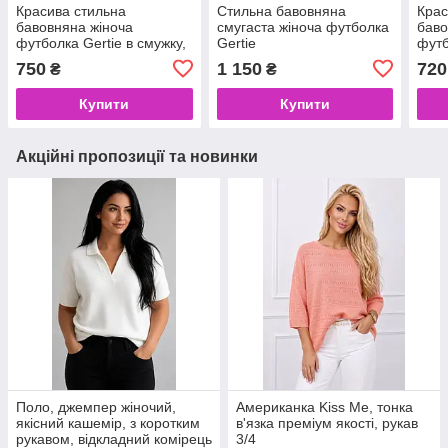
Красива стильна
Стильна бавовняна
Крас
бавовняна жіноча
смугаста жіноча футболка
баво
футболка Gertie в смужку,
Gertie
футб
мисик, на кулісці
з ка
750
1 150
720
₴
₴
56
Купити
Купити
Акційні пропозиції та новинки
Поло, джемпер жіночий,
Американка Kiss Me, тонка
якісний кашемір, з коротким
в'язка преміум якості, рукав
рукавом, відкладний комірець
3/4