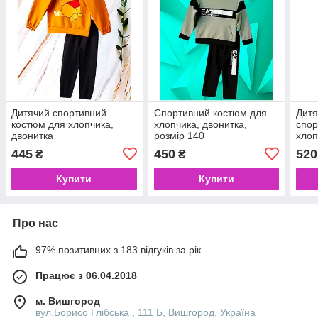
Дитячий спортивний
Спортивний костюм для
Дитя
костюм для хлопчика,
хлопчика, двонитка,
спор
двонитка
розмір 140
хлоп
445
450
520
₴
₴
Купити
Купити
Про нас
97% позитивних з 183 відгуків за рік
Працює з 06.04.2018
м. Вишгород
вул.Борисо Глібська , 111 Б, Вишгород, Україна