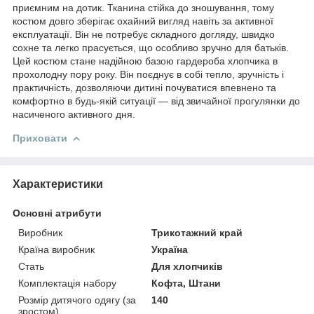
приємним на дотик. Тканина стійка до зношування, тому
костюм довго зберігає охайний вигляд навіть за активної
експлуатації. Він не потребує складного догляду, швидко
сохне та легко прасується, що особливо зручно для батьків.
Цей костюм стане надійною базою гардероба хлопчика в
прохолодну пору року. Він поєднує в собі тепло, зручність і
практичність, дозволяючи дитині почуватися впевнено та
комфортно в будь-якій ситуації — від звичайної прогулянки до
насиченого активного дня.
Приховати
Характеристики
Основні атрибути
Виробник
Трикотажний край
Країна виробник
Україна
Стать
Для хлопчиків
Комплектація набору
Кофта, Штани
Розмір дитячого одягу (за
140
зростом)