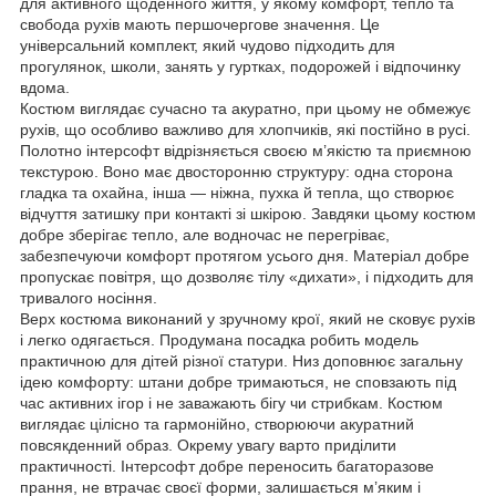
для активного щоденного життя, у якому комфорт, тепло та
свобода рухів мають першочергове значення. Це
універсальний комплект, який чудово підходить для
прогулянок, школи, занять у гуртках, подорожей і відпочинку
вдома.
Костюм виглядає сучасно та акуратно, при цьому не обмежує
рухів, що особливо важливо для хлопчиків, які постійно в русі.
Полотно інтерсофт відрізняється своєю м’якістю та приємною
текстурою. Воно має двосторонню структуру: одна сторона
гладка та охайна, інша — ніжна, пухка й тепла, що створює
відчуття затишку при контакті зі шкірою. Завдяки цьому костюм
добре зберігає тепло, але водночас не перегріває,
забезпечуючи комфорт протягом усього дня. Матеріал добре
пропускає повітря, що дозволяє тілу «дихати», і підходить для
тривалого носіння.
Верх костюма виконаний у зручному крої, який не сковує рухів
і легко одягається. Продумана посадка робить модель
практичною для дітей різної статури. Низ доповнює загальну
ідею комфорту: штани добре тримаються, не сповзають під
час активних ігор і не заважають бігу чи стрибкам. Костюм
виглядає цілісно та гармонійно, створюючи акуратний
повсякденний образ. Окрему увагу варто приділити
практичності. Інтерсофт добре переносить багаторазове
прання, не втрачає своєї форми, залишається м’яким і