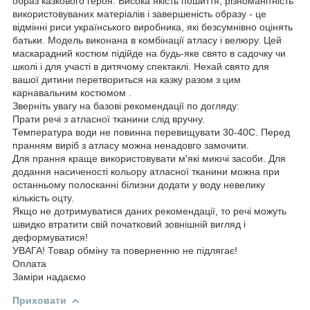
образ казкового героя. Висока якість пошиття, різноманітність
використовуваних матеріалів і завершеність образу - це
відмінні риси українського виробника, які безсумнівно оцінять
батьки. Модель виконана в комбінації атласу і велюру. Цей
маскарадний костюм підійде на будь-яке свято в садочку чи
школі і для участі в дитячому спектаклі. Нехай свято для
вашої дитини перетвориться на казку разом з цим
карнавальним костюмом .
Зверніть увагу на базові рекомендації по догляду:
Прати речі з атласної тканини слід вручну.
Температура води не повинна перевищувати 30-40С. Перед
пранням виріб з атласу можна ненадовго замочити.
Для прання краще використовувати м'які миючі засоби. Для
додання насиченості кольору атласної тканини можна при
останньому полосканні білизни додати у воду невелику
кількість оцту.
Якщо не дотримуватися даних рекомендації, то речі можуть
швидко втратити свій початковий зовнішній вигляд і
деформуватися!
УВАГА! Товар обміну та поверненню не підлягає!
Оплата
Заміри надаємо
Приховати