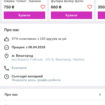
піжама "Олені", тканина
фулікра велюр фатін
вельсофт, домашній
розмір 98-122
750
660
350
₴
₴
костюм, розмір 54-56
Купити
Купити
Про нас
97% позитивних з 183 відгуків за рік
Працює з 06.04.2018
м. Вишгород
вул.Борисо Глібська , 111 Б, Вишгород, Україна
Контакти
Сьогодні вихідний
Показати весь графік роботи
Про нас