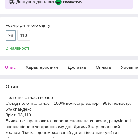
Доступна доставка
Розмір дитячого одягу
98
110
В наявності
Опис
Характеристики
Доставка
Оплата
Умови п
Опис
Полотно: атлас і велюр
Склад полотна: атлас - 100% поліестр, велюр - 95% поліестр,
5% спандекс
Зріст: 98,110
Бичок- це працьовита тварина сповнена спокоєм, рішучістю і
впевненістю в завтрашньому дні. Дитячий карнавальний
костюм "Бичка" допоможе вашій дитині ідеально увійти в