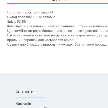
Полотно: н
ачос принтований
Склад полотна: 100% бавовна
Зріст: 62-86
Комбінезон з бавовняної начісної тканини , стане незамінним в
Цей комбінезон розстібається на кнопках по всій довжині, що 
Він оснащений манжетами на ручках, має закриті ніжки. Догляд:
пральний порошок для кольорових речей.
Сушити виріб краще в природних умовах, без прямого попада
Контакти