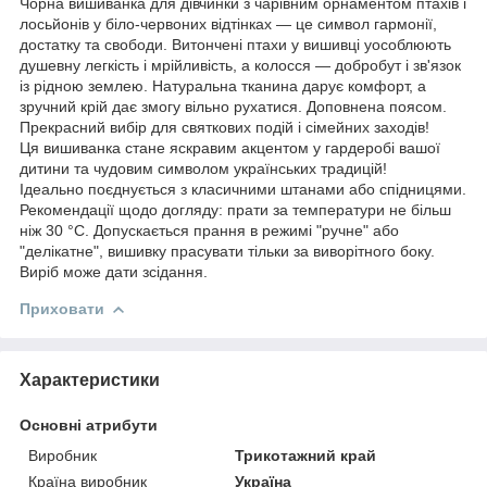
Чорна вишиванка для дівчинки з чарівним орнаментом птахів і
лосьйонів у біло-червоних відтінках — це символ гармонії,
достатку та свободи. Витончені птахи у вишивці уособлюють
душевну легкість і мрійливість, а колосся — добробут і зв'язок
із рідною землею. Натуральна тканина дарує комфорт, а
зручний крій дає змогу вільно рухатися. Доповнена поясом.
Прекрасний вибір для святкових подій і сімейних заходів!
Ця вишиванка стане яскравим акцентом у гардеробі вашої
дитини та чудовим символом українських традицій!
Ідеально поєднується з класичними штанами або спідницями.
Рекомендації щодо догляду: прати за температури не більш
ніж 30 °C. Допускається прання в режимі "ручне" або
"делікатне", вишивку прасувати тільки за виворітного боку.
Виріб може дати зсідання.
Приховати
Характеристики
Основні атрибути
Виробник
Трикотажний край
Країна виробник
Україна