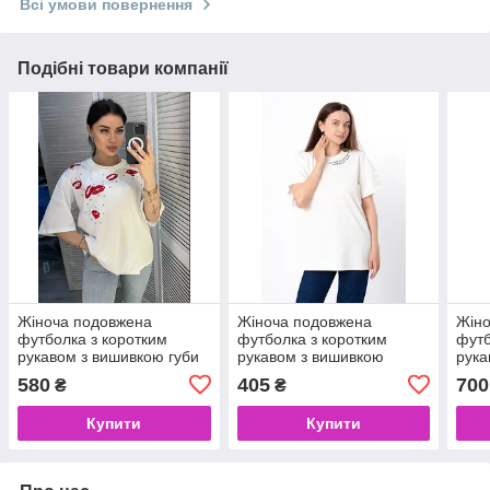
Всі умови повернення
Подібні товари компанії
Жіноча подовжена
Жіноча подовжена
Жіно
футболка з коротким
футболка з коротким
футб
рукавом з вишивкою губи
рукавом з вишивкою
рука
написом.
при
580
405
700
₴
₴
Купити
Купити