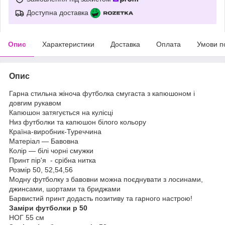
Доступна доставка
Опис
Характеристики
Доставка
Оплата
Умови п
Опис
Гарна стильна жіноча футболка смугаста з капюшоном і
довгим рукавом
Капюшон затягується на кулісці
Низ футболки та капюшон білого кольору
Країна-виробник-Туреччина
Матеріал — Бавовна
Колір — білі чорні смужки
Принт пір'я - срібна нитка
Розмір 50, 52,54,56
Модну футболку з бавовни можна поєднувати з лосинами,
джинсами, шортами та бриджами
Барвистий принт додасть позитиву та гарного настрою!
Заміри футболки р 50
НОГ 55 см