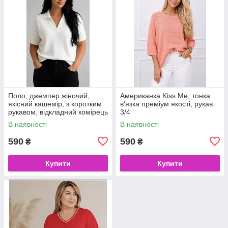
Поло, джемпер жіночий,
Американка Kiss Me, тонка
якісний кашемір, з коротким
в'язка преміум якості, рукав
рукавом, відкладний комірець
3/4
В наявності
В наявності
590
590
₴
₴
Купити
Купити