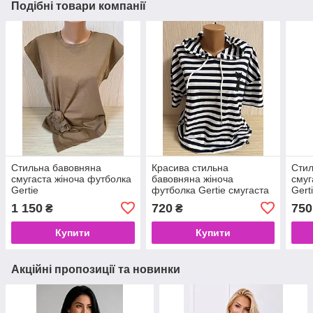
Подібні товари компанії
Стильна бавовняна
Красива стильна
Стил
смугаста жіноча футболка
бавовняна жіноча
смуг
Gertie
футболка Gertie смугаста
Gert
з капюшоном, Розміри 50-
1 150
720
750
₴
₴
56
Купити
Купити
Акційні пропозиції та новинки