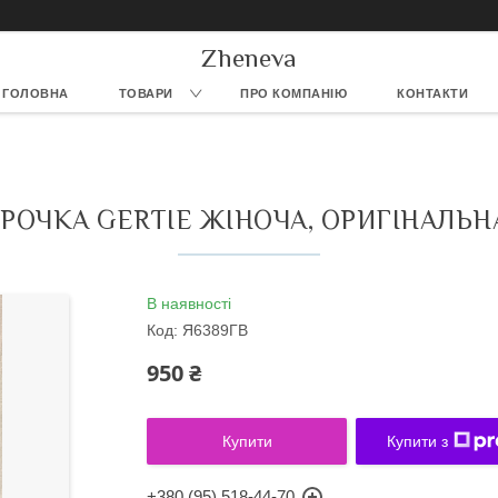
Zheneva
ГОЛОВНА
ТОВАРИ
ПРО КОМПАНІЮ
КОНТАКТИ
РОЧКА GERTIE ЖІНОЧА, ОРИГІНАЛЬ
В наявності
Код:
Я6389ГВ
950 ₴
Купити
Купити з
+380 (95) 518-44-70