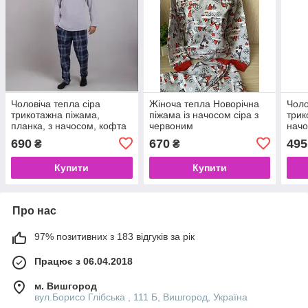
Чоловіча тепла сіра
Жіноча тепла Новорічна
Чоло
трикотажна піжама,
піжама із начосом сіра з
трик
планка, з начосом, кофта
червоним
начо
штани
690
670
495
₴
₴
Купити
Купити
Про нас
97% позитивних з 183 відгуків за рік
Працює з 06.04.2018
м. Вишгород
вул.Борисо Глібська , 111 Б, Вишгород, Україна