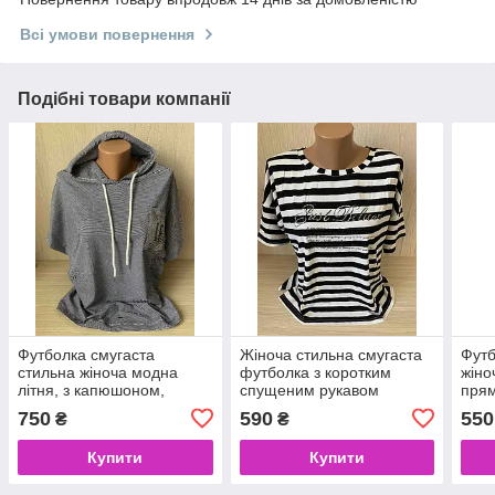
Всі умови повернення
Подібні товари компанії
Футболка смугаста
Жіноча стильна смугаста
Футб
стильна жіноча модна
футболка з коротким
жіно
літня, з капюшоном,
спущеним рукавом
прям
розмір 56
овер
750
590
550
₴
₴
Купити
Купити