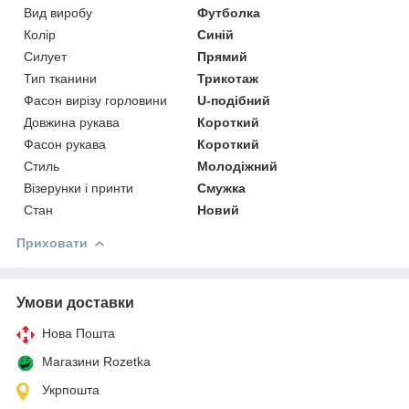
Вид виробу
Футболка
Колір
Синій
Силует
Прямий
Тип тканини
Трикотаж
Фасон вирізу горловини
U-подібний
Довжина рукава
Короткий
Фасон рукава
Короткий
Стиль
Молодіжний
Візерунки і принти
Смужка
Стан
Новий
Приховати
Умови доставки
Нова Пошта
Магазини Rozetka
Укрпошта