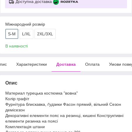
Доступна доставка
Міжнародний розмір
S-M
L/XL
2XL/3XL
В наявності
пис
Характеристики
Доставка
Оплата
Умови пове
Опис
Материал турецька костюмка "вовна"
Колір графіт
Фурнітура блискавка, ґудзики Фасон прямий, вільний Сезон
демісезон
Декоративні елементи пояс на резинці, кишені Конструктивні
елементи резинка на поясі
Комплектація штани