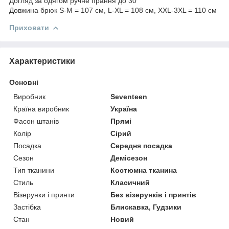
Догляд за одягом ручне прання до 30°
Довжина брюк S-M = 107 см, L-XL = 108 см, XXL-3XL = 110 см
Приховати
Характеристики
Основні
Виробник
Seventeen
Країна виробник
Україна
Фасон штанів
Прямі
Колір
Сірий
Посадка
Середня посадка
Сезон
Демісезон
Тип тканини
Костюмна тканина
Стиль
Класичний
Візерунки і принти
Без візерунків і принтів
Застібка
Блискавка, Гудзики
Стан
Новий