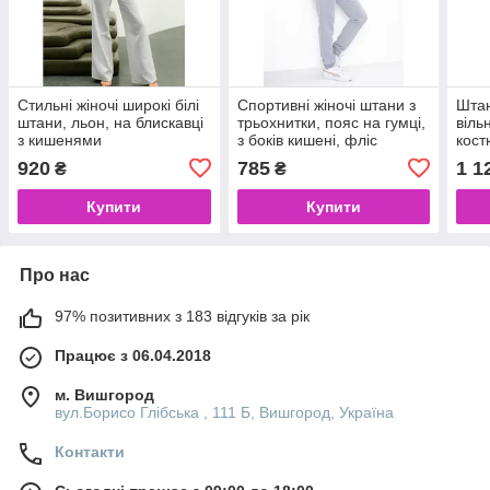
Стильні жіночі широкі білі
Спортивні жіночі штани з
Штан
штани, льон, на блискавці
трьохнитки, пояс на гумці,
віль
з кишенями
з боків кишені, фліс
кост
920
785
1 1
₴
₴
Купити
Купити
Про нас
97% позитивних з 183 відгуків за рік
Працює з 06.04.2018
м. Вишгород
вул.Борисо Глібська , 111 Б, Вишгород, Україна
Контакти