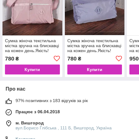
Сумка жіноча текстильна
Сумка жіноча текстильна
Сумк
містка зручна на блискавці
містка зручна на блискавці
міст
на кожен день.Якість!
на кожен день.Якість!
на к
780
780
950
₴
₴
Купити
Купити
Про нас
97% позитивних з 183 відгуків за рік
Працює з 06.04.2018
м. Вишгород
вул.Борисо Глібська , 111 Б, Вишгород, Україна
Контакти