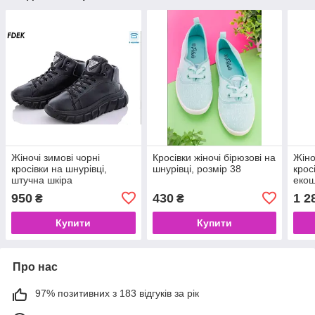
Жіночі зимові чорні
Кросівки жіночі бірюзові на
Жіно
кросівки на шнурівці,
шнурівці, розмір 38
крос
штучна шкіра
екош
950
430
1 2
₴
₴
Купити
Купити
Про нас
97% позитивних з 183 відгуків за рік