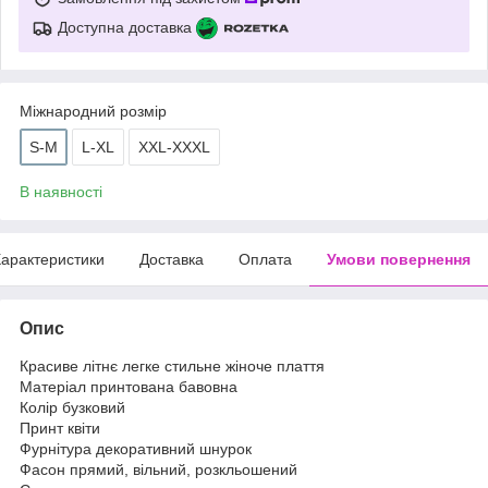
Доступна доставка
Міжнародний розмір
S-M
L-XL
XXL-XXXL
В наявності
арактеристики
Доставка
Оплата
Умови повернення
Опис
Красиве літнє легке стильне жіноче плаття
Матеріал принтована бавовна
Колір бузковий
Принт квіти
Фурнітура декоративний шнурок
Фасон прямий, вільний, розкльошений