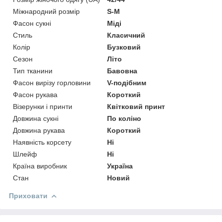
Міжнародний розмір
S-M
Фасон сукні
Міді
Стиль
Класичний
Колір
Бузковий
Сезон
Літо
Тип тканини
Бавовна
Фасон вирізу горловини
V-подібним
Фасон рукава
Короткий
Візерунки і принти
Квітковий принт
Довжина сукні
По коліно
Довжина рукава
Короткий
Наявність корсету
Ні
Шлейф
Ні
Країна виробник
Україна
Стан
Новий
Приховати