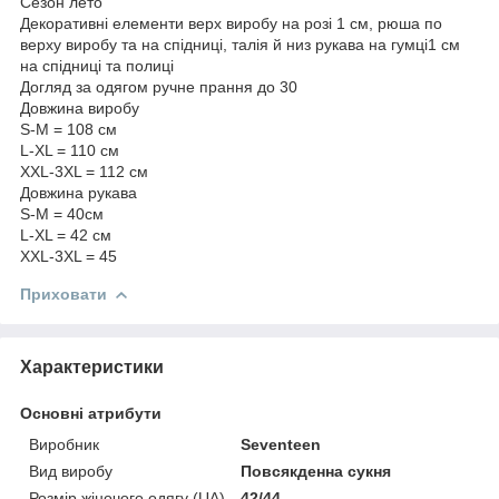
Сезон лето
Декоративні елементи верх виробу на розі 1 см, рюша по
верху виробу та на спідниці, талія й низ рукава на гумці1 см
на спідниці та полиці
Догляд за одягом ручне прання до 30
Довжина виробу
S-M = 108 см
L-XL = 110 см
XXL-3XL = 112 см
Довжина рукава
S-M = 40см
L-XL = 42 см
XXL-3XL = 45
Приховати
Характеристики
Основні атрибути
Виробник
Seventeen
Вид виробу
Повсякденна сукня
Розмір жіночого одягу (UA)
42/44