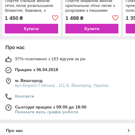
Плаття стильне жіноче
Плаття блакитне жіноче
Плат
літнє легке розкльошене
оригінальне літнє легке з
прям
блакитне, бавовна, з
розрізами з пишними
пояс
квітковим принтом
рукавами, стрейч-льон
беже
1 450
1 498
1 3
₴
₴
Купити
Купити
Про нас
97% позитивних з 183 відгуків за рік
Працює з 06.04.2018
м. Вишгород
вул.Борисо Глібська , 111 Б, Вишгород, Україна
Контакти
Сьогодні працює з 09:00 до 18:00
Показати весь графік роботи
Про нас