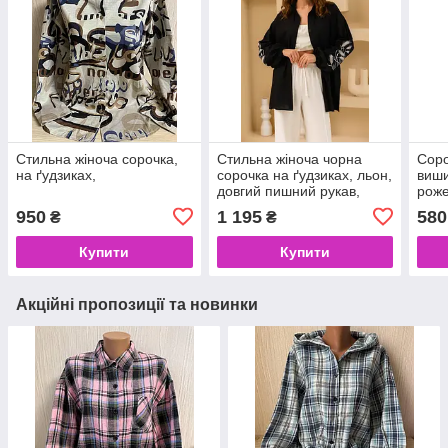
Стильна жіноча сорочка,
Стильна жіноча чорна
Соро
на ґудзиках,
сорочка на ґудзиках, льон,
виши
довгий пишний рукав,
роже
вишивка
план
950
1 195
580
₴
₴
Купити
Купити
Акційні пропозиції та новинки