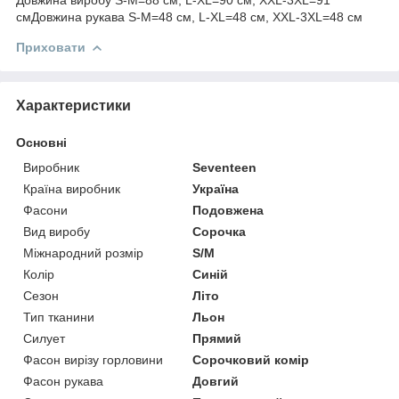
смДовжина рукава S-M=48 см, L-XL=48 см, XXL-3XL=48 см
Приховати
Характеристики
Основні
Виробник
Seventeen
Країна виробник
Україна
Фасони
Подовжена
Вид виробу
Сорочка
Міжнародний розмір
S/M
Колір
Синій
Сезон
Літо
Тип тканини
Льон
Силует
Прямий
Фасон вирізу горловини
Сорочковий комір
Фасон рукава
Довгий