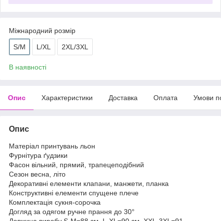
Міжнародний розмір
S/M
L/XL
2XL/3XL
В наявності
Опис
Характеристики
Доставка
Оплата
Умови п
Опис
Матеріал принтувань льон
Фурнітура ґудзики
Фасон вільний, прямий, трапецеподібний
Сезон весна, літо
Декоративні елементи клапани, манжети, планка
Конструктивні елементи спущене плече
Комплектація сукня-сорочка
Догляд за одягом ручне прання до 30°
Довжина виробу S-M=88 см, L-XL=90 см, XXL-3XL=91