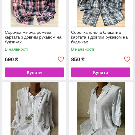
Сорочка жіноча рожева
Сорочка жіноча блакитна
картата з довгим рукавом на
картата з довгим рукавом на
ґудзиках
ґудзиках
В наявності
В наявності
690
850
₴
₴
Купити
Купити