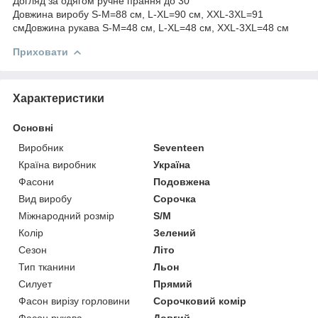
Догляд за одягом ручне прання до 30°
Довжина виробу S-M=88 см, L-XL=90 см, XXL-3XL=91
смДовжина рукава S-M=48 см, L-XL=48 см, XXL-3XL=48 см
Приховати
Характеристики
Основні
Виробник
Seventeen
Країна виробник
Україна
Фасони
Подовжена
Вид виробу
Сорочка
Міжнародний розмір
S/M
Колір
Зелений
Сезон
Літо
Тип тканини
Льон
Силует
Прямий
Фасон вирізу горловини
Сорочковий комір
Фасон рукава
Довгий