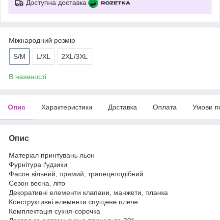
Доступна доставка
Міжнародний розмір
S/M
L/XL
2XL/3XL
В наявності
Опис
Характеристики
Доставка
Оплата
Умови п
Опис
Матеріал принтувань льон
Фурнітура ґудзики
Фасон вільний, прямий, трапецеподібний
Сезон весна, літо
Декоративні елементи клапани, манжети, планка
Конструктивні елементи спущене плече
Комплектація сукня-сорочка