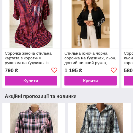
Сорочка жіноча стильна
Стильна жіноча чорна
Соро
картата з коротким
сорочка на ґудзиках, льон,
льон
рукавом на ґудзиках із
довгий пишний рукав,
коро
написом у гротах
вишивка
ґудз
790
1 195
580
₴
₴
Купити
Купити
Акційні пропозиції та новинки