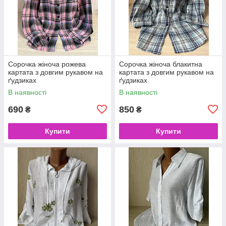
Сорочка жіноча рожева
Сорочка жіноча блакитна
картата з довгим рукавом на
картата з довгим рукавом на
ґудзиках
ґудзиках
В наявності
В наявності
690
850
₴
₴
Купити
Купити