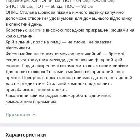
Параметри: XS-ПОГ 84 см, ПОТ - 64 см, НОС 88 см,
S-НОГ 88 см, НОТ — 68 см, НОС — 92 см
ОПИС Стильна шовкова піжама ніжного відтінку капучино
допоможе створити чудові умови для домашнього відпочинку
в спекотний день.
Коротенькі
шорти
з високою посадкою прикрашені рюшами на
краю штанин.
Крій вільний, пояс на гумці — не тисне і не заважає
відпочивати.
Фасон майки на тонких лямочках незвичайний — бретелі
сходяться трикутником ззаду, доповнюючи фігурний крій
спинки. Груди підкреслені виточками та кокетливим вирізом.
Для пошиття жіночої піжами з майкою використаний шовк
армані. Повітряна тонка тканина приємна до тіла, не липне й
дає шкірі «дихати». Стильний комплект підкреслить
привабливість і неповторність.
Лаконічний крій «із родзинкою» зробить відпочинок
комфортним і приємним.
Приховати
Характеристики