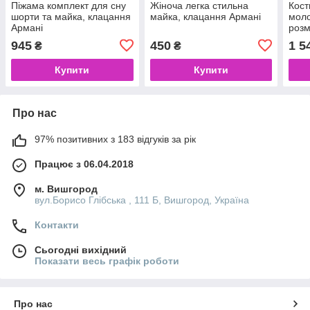
Піжама комплект для сну
Жіноча легка стильна
Кос
шорти та майка, клацання
майка, клацання Армані
моло
Армані
розм
945
450
1 5
₴
₴
Купити
Купити
Про нас
97% позитивних з 183 відгуків за рік
Працює з 06.04.2018
м. Вишгород
вул.Борисо Глібська , 111 Б, Вишгород, Україна
Контакти
Сьогодні вихідний
Показати весь графік роботи
Про нас