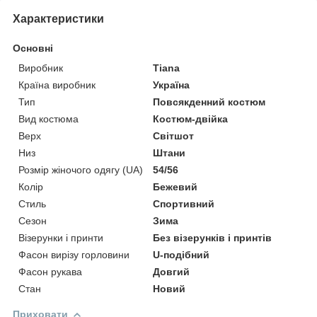
Характеристики
Основні
Виробник
Tiana
Країна виробник
Україна
Тип
Повсякденний костюм
Вид костюма
Костюм-двійка
Верх
Світшот
Низ
Штани
Розмір жіночого одягу (UA)
54/56
Колір
Бежевий
Стиль
Спортивний
Сезон
Зима
Візерунки і принти
Без візерунків і принтів
Фасон вирізу горловини
U-подібний
Фасон рукава
Довгий
Стан
Новий
Приховати