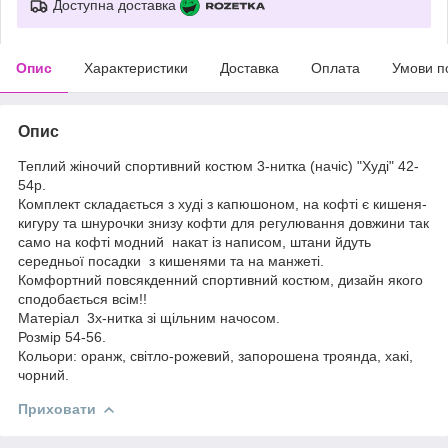
Доступна доставка
Опис
Характеристики
Доставка
Оплата
Умови п
Опис
Теплий жіночий спортивний костюм 3-нитка (начіс) "Худі" 42-
54р.
Комплект складається з худі з капюшоном, на кофті є кишеня-
кигуру та шнурочки знизу кофти для регулювання довжини так
само на кофті модний накат із написом, штани йдуть
середньої посадки з кишенями та на манжеті.
Комфортний повсякденний спортивний костюм, дизайн якого
сподобається всім!!
Матеріал 3х-нитка зі щільним начосом.
Розмір 54-56.
Кольори: оранж, світло-рожевий, запорошена троянда, хакі,
чорний.
Приховати