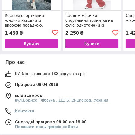
Костюм спортивний
Костюм жіночий
Спор
жіночий кавовий із
спортивний тринитка на
жіно
високою посадкою,
флісі однотонний із
прямою вільною
кишенями штани та
1 450
2 250
1 4
₴
₴
світшот
Купити
Купити
Про нас
97% позитивних з 183 відгуків за рік
Працює з 06.04.2018
м. Вишгород
вул.Борисо Глібська , 111 Б, Вишгород, Україна
Контакти
Сьогодні працює з 09:00 до 18:00
Показати весь графік роботи