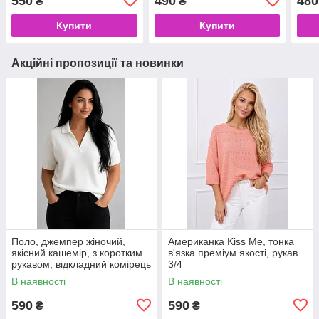
550
490
480
₴
₴
Купити
Купити
Акційні пропозиції та новинки
Поло, джемпер жіночий,
Американка Kiss Me, тонка
якісний кашемір, з коротким
в'язка преміум якості, рукав
рукавом, відкладний комірець
3/4
В наявності
В наявності
590
590
₴
₴