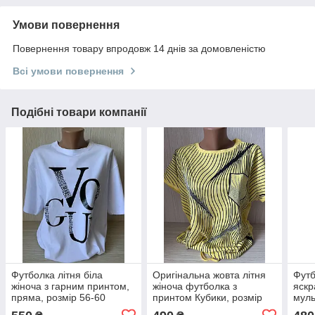
Умови повернення
Повернення товару впродовж 14 днів за домовленістю
Всі умови повернення
Подібні товари компанії
Футболка літня біла
Оригінальна жовта літня
Футб
жіноча з гарним принтом,
жіноча футболка з
яскр
пряма, розмір 56-60
принтом Кубики, розмір
муль
оверсайз
50-54
розм