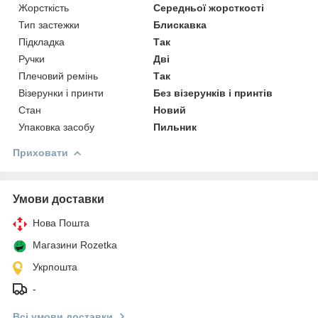
Жорсткість
Середньої жорсткості
Тип застежки
Блискавка
Підкладка
Так
Ручки
Дві
Плечовий ремінь
Так
Візерунки і принти
Без візерунків і принтів
Стан
Новий
Упаковка засобу
Пильник
Приховати
Умови доставки
Нова Пошта
Магазини Rozetka
Укрпошта
-
Всі умови доставки