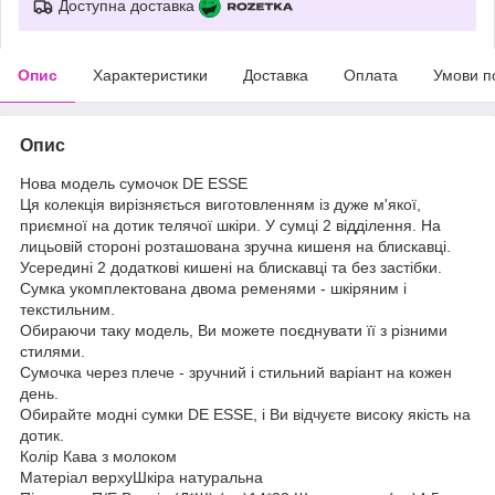
Доступна доставка
Опис
Характеристики
Доставка
Оплата
Умови п
Опис
Нова модель сумочок DE ESSE
Ця колекція вирізняється виготовленням із дуже м'якої,
приємної на дотик телячої шкіри. У сумці 2 відділення. На
лицьовій стороні розташована зручна кишеня на блискавці.
Усередині 2 додаткові кишені на блискавці та без застібки.
Сумка укомплектована двома ременями - шкіряним і
текстильним.
Обираючи таку модель, Ви можете поєднувати її з різними
стилями.
Сумочка через плече - зручний і стильний варіант на кожен
день.
Обирайте модні сумки DE ESSE, і Ви відчуєте високу якість на
дотик.
Колір Кава з молоком
Матеріал верхуШкіра натуральна