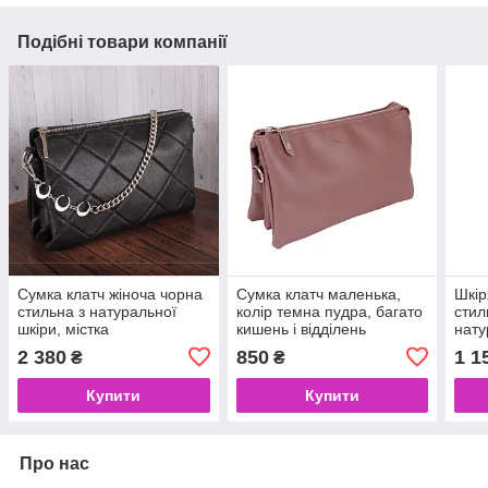
Подібні товари компанії
Сумка клатч жіноча чорна
Сумка клатч маленька,
Шкір
стильна з натуральної
колір темна пудра, багато
стил
шкіри, містка
кишень і відділень
нату
2 380
850
1 1
₴
₴
Купити
Купити
Про нас