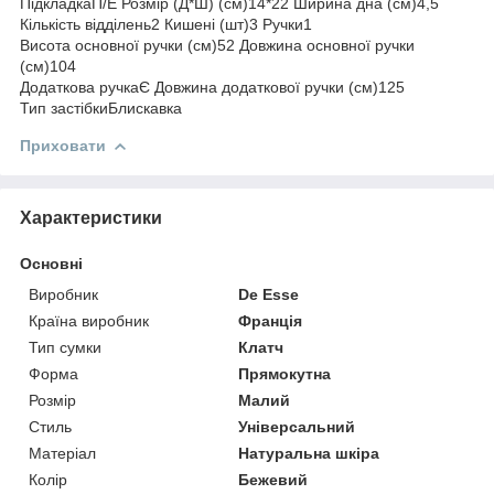
ПідкладкаП/Е Розмір (Д*Ш) (см)14*22 Ширина дна (см)4,5
Кількість відділень2 Кишені (шт)3 Ручки1
Висота основної ручки (см)52 Довжина основної ручки
(см)104
Додаткова ручкаЄ Довжина додаткової ручки (см)125
Тип застібкиБлискавка
Приховати
Характеристики
Основні
Виробник
De Esse
Країна виробник
Франція
Тип сумки
Клатч
Форма
Прямокутна
Розмір
Малий
Стиль
Універсальний
Матеріал
Натуральна шкіра
Колір
Бежевий