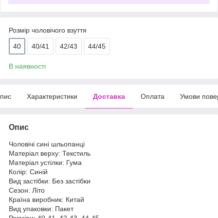
Розмір чоловічого взуття
40
40/41
42/43
44/45
В наявності
пис
Характеристики
Доставка
Оплата
Умови пове
Опис
Чоловічі сині шльопанці
Матеріал верху: Текстиль
Матеріал устілки: Гума
Колір: Синій
Вид застібки: Без застібки
Сезон: Літо
Країна виробник: Китай
Вид упаковки: Пакет
Розміри: 40-41, 42-43, 44-45