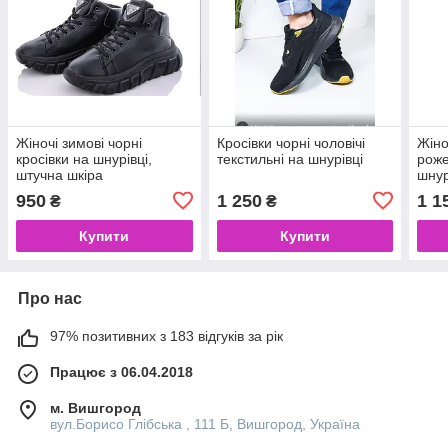
Жіночі зимові чорні
Кросівки чорні чоловічі
Жіно
кросівки на шнурівці,
текстильні на шнурівці
роже
штучна шкіра
шнур
950
1 250
1 1
₴
₴
Купити
Купити
Про нас
97% позитивних з 183 відгуків за рік
Працює з 06.04.2018
м. Вишгород
вул.Борисо Глібська , 111 Б, Вишгород, Україна