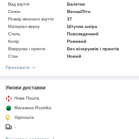
Вид взуття
Балетки
Сезон
Весна/Літо
Розмір жіночого взуття
37
Матеріал верху
Штучна шкіра
Стиль
Повсякденний
Колір
Рожевий
Візерунки і принти
Без візерунків і принтів
Стан
Новий
Приховати
Умови доставки
Нова Пошта
Магазини Rozetka
Укрпошта
-
Всі умови доставки