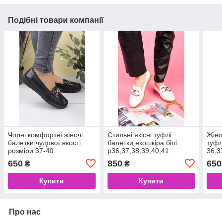
Подібні товари компанії
Чорні комфортні жіночі
Стильні якісні туфлі
Жіноч
балетки чудової якості,
балетки екошкіра білі
туфл
розміри 37-40
р36,37,38,39,40,41
36,3
650
850
650
₴
₴
Купити
Купити
Про нас