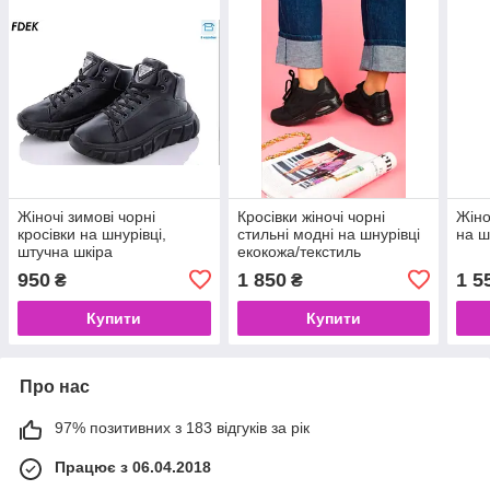
Жіночі зимові чорні
Кросівки жіночі чорні
Жіно
кросівки на шнурівці,
стильні модні на шнурівці
на ш
штучна шкіра
екокожа/текстиль
950
1 850
1 5
₴
₴
Купити
Купити
Про нас
97% позитивних з 183 відгуків за рік
Працює з 06.04.2018