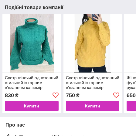
Подібні товари компанії
Светр жіночий однотонний
Светр жіночий однотонний
Жіно
стильний із гарним
стильний із гарним
футб
в'язанням кашемір
в'язанням кашемір
рука
бавовна чудової якості
бавовна чудової якості
830
750
650
₴
₴
Купити
Купити
Про нас