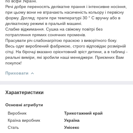
по всфй Україні.
Речі добре переносять делікатне прання і інтенсивне носіння,
при цьому вони не втрачають насиченість кольору і первісну
форму. Догляд: прати при температурі 30 ° С вручну або в
делікатному режимі в пральній машині.
Слабке віджимання. Сушка на свіжому повітрі без
потрапляння прямих сонячних променів.
Прасувати річ слабонагрітою праскою з виворітного боку.
Весь одяг вироблений фабрикою, строго відповідає розмірній
сітці. На бірочці вказано орієнтовний зріст дитини, а в таблиці -
реальні виміри, які зробили наші менеджери. Приємних Вам
покупок!
Приховати
Характеристики
Основні атрибути
Виробник
Трикотажний край
Країна виробник
Україна
Стать
Унісекс