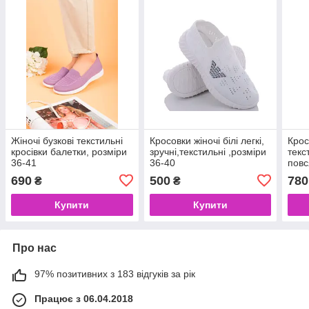
Жіночі бузкові текстильні
Кросовки жіночі білі легкі,
Крос
кросівки балетки, розміри
зручні,текстильні ,розміри
текс
36-41
36-40
повс
690
500
780
₴
₴
Купити
Купити
Про нас
97% позитивних з 183 відгуків за рік
Працює з 06.04.2018