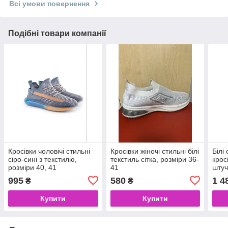
Всі умови повернення
Подібні товари компанії
Кросівки чоловічі стильні
Кросівки жіночі стильні білі
Білі 
сіро-сині з текстилю,
текстиль сітка, розміри 36-
крос
розміри 40, 41
41
штуч
блис
995
580
1 4
₴
₴
Якіс
Купити
Купити