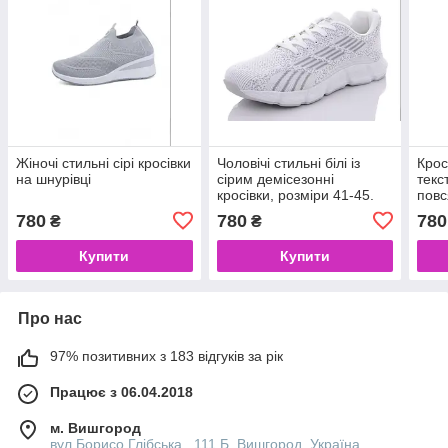
Жіночі стильні сірі кросівки
Чоловічі стильні білі із
Крос
на шнурівці
сірим демісезонні
текс
кросівки, розміри 41-45.
повс
Якість!
780
780
780
₴
₴
Купити
Купити
Про нас
97% позитивних з 183 відгуків за рік
Працює з 06.04.2018
м. Вишгород
вул.Борисо Глібська , 111 Б, Вишгород, Україна