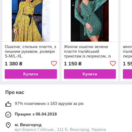
Ошатне, стильне плаття, з
Жіноче ошатне зелене
жіно
пишним рукавом, розміри
плаття італійський
італ
S-M/L-XL
трикотаж із люрексом, із
люре
запахом і поясом розміри
пояс
1 380
1 150
1 5
₴
₴
S-M-L-XL
Купити
Купити
Про нас
97% позитивних з 183 відгуків за рік
Працює з 06.04.2018
м. Вишгород
вул.Борисо Глібська , 111 Б, Вишгород, Україна