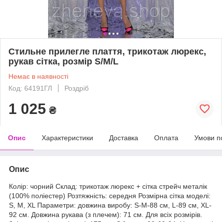
Стильне прилегле плаття, трикотаж люрекс,
рукав сітка, розмір S/M/L
Немає в наявності
Код: 64191ГЛ
Роздріб
1 025
₴
Опис
Характеристики
Доставка
Оплата
Умови п
Опис
Колір: чорний Склад: трикотаж люрекс + сітка стрейч металік
(100% поліестер) Розтяжність: середня Розмірна сітка моделі:
S, M, XL Параметри: довжина виробу: S-M-88 см, L-89 см, XL-
92 см. Довжина рукава (з плечем): 71 см. Для всіх розмірів.