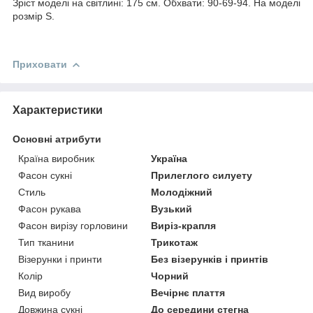
Зріст моделі на світлині: 175 см. Обхвати: 90-69-94. На моделі
розмір S.
Приховати
Характеристики
Основні атрибути
Країна виробник
Україна
Фасон сукні
Прилеглого силуету
Стиль
Молодіжний
Фасон рукава
Вузький
Фасон вирізу горловини
Виріз-крапля
Тип тканини
Трикотаж
Візерунки і принти
Без візерунків і принтів
Колір
Чорний
Вид виробу
Вечірнє плаття
Довжина сукні
До середини стегна