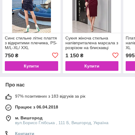
Синє стильне літнє плаття
Сукня жіноча стильна
Плат
з відкритими плечима, PS-
напівприталена марсала з
напі
M/L-XL/ XXL
розрізом на блискавці
XL
750
1 150
995
₴
₴
Купити
Купити
Про нас
97% позитивних з 183 відгуків за рік
Працює з 06.04.2018
м. Вишгород
вул.Борисо Глібська , 111 Б, Вишгород, Україна
Контакти