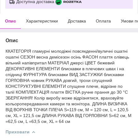
Доступна доставка
Опис
Характеристики
Доставка
Оплата
Умови п
Опис
ККАТЕГОРІЯ гламурні молодіжні повсякденні/вуличні ошатні
ошатні СЕЗОН весна демісезон осінь ФАСОН плаття олівець
вільний напівпритал МАТЕРІАЛ джерсі ЦВЕТ бежевий
ДЕКОРАТИВНІ ЕЛЕМЕНТИ блискавки в плечових швах і на
спідниці ФУРНІТУРА блискавки ВИД ЗАСТУЖКИ блискавки
ГОРЛОВІНА човник РУКАВА довгий, трохи спущений
КОНСТРУКТУВНІ ЕЛЕМЕНТИ спущене плече, відрізне по
талії КОМПЛЕКТАЦІЯ плаття ВІСТКА ручне прання до 30 °C
ЗБЕРІГАННЯ! Колір виробу може відрізнятися, враховуйте
кольоропередавання камери та монітора. ДЛИНА ВИЗИЧКА
ВІД ВОРХНІВ ТОЧКИ ПЛЕЧА S=119 см, M = 120 см, L = 120,5
см, XL = 121,5 см ДЛИНА РУКАВА ВІД ГОРЛОВІНИ S=62 см, M
=62,5 см, L =63,5 см, XL = 64 см
Приховати