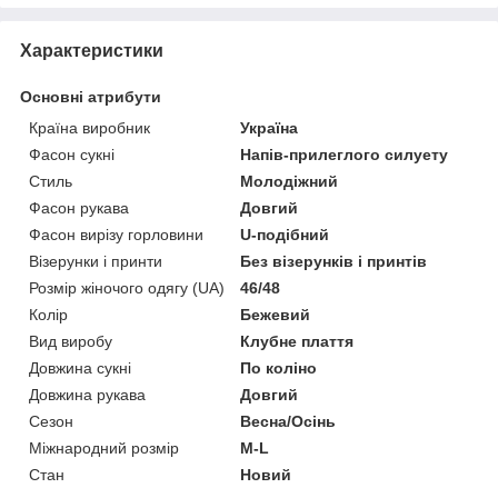
Характеристики
Основні атрибути
Країна виробник
Україна
Фасон сукні
Напів-прилеглого силуету
Стиль
Молодіжний
Фасон рукава
Довгий
Фасон вирізу горловини
U-подібний
Візерунки і принти
Без візерунків і принтів
Розмір жіночого одягу (UA)
46/48
Колір
Бежевий
Вид виробу
Клубне плаття
Довжина сукні
По коліно
Довжина рукава
Довгий
Сезон
Весна/Осінь
Міжнародний розмір
M-L
Стан
Новий