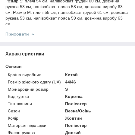
Розмір S: плечі 54 см, напівобхват грудей 60 см, довжина
рукава 53 см, напівобхват пояса 58 см, довжина виробу 63
см. Розмір M: плечі 55 см, напівобхват грудей 61 см, довжина
рукава 53 см, напівобхват пояса 59 см, довжина виробу 63
см.
Приховати
Характеристики
Основні
Країна виробник
Китай
Розмір жіночого одягу (UA)
44/46
Міжнародний розмір
S
Вид куртки
Коротка
Тип тканини
Поліестер
Сезон
Весна/Осінь
Колір
Жовтий
Матеріал підкладки
Поліестер
Фасон рукава
Довгий