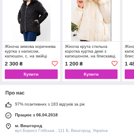
Жіноча зимова коричнева
Жіноча крута стильна
Жіно
куртка з написом,
коротка куртка демі з
капю
капюшон, с, на змійці
капюшоном, на блискавці,
блис
на синтепоні
2 300
1 200
1 4
₴
₴
Купити
Купити
Про нас
97% позитивних з 183 відгуків за рік
Працює з 06.04.2018
м. Вишгород
вул.Борисо Глібська , 111 Б, Вишгород, Україна