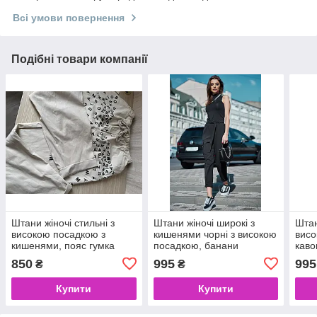
Всі умови повернення
Подібні товари компанії
Штани жіночі стильні з
Штани жіночі широкі з
Штан
високою посадкою з
кишенями чорні з високою
висо
кишенями, пояс гумка
посадкою, банани
каво
850
995
995
₴
₴
Купити
Купити