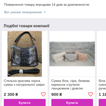
Повернення товару впродовж 14 днів за домовленістю
Всі умови повернення
Подібні товари компанії
Стильна красива чорна
Сумка біла, сіра, бежева
Біла
сумка з натуральної шкіри
каркасна з ручкою
сумо
ланцюжком і довгою
ручк
ручкою Дуже комфортна!
блис
2 300
900
1 1
₴
₴
Купити
Купити