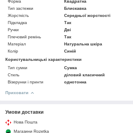
Форма
Квадратна
Тип застежки
Блискавка
Жорсткість
Середньої жорсткості
Підкладка
Так
Ручки
Дві
Плечовий ремінь
Так
Матеріал
Натуральна шкіра
Колір
Синій
Користувальницькі характеристики
Тип сумки
Сумка
Стиль
діловий класичний
Візерунки і принти
однотонна
Приховати
Умови доставки
Нова Пошта
Магазини Rozetka