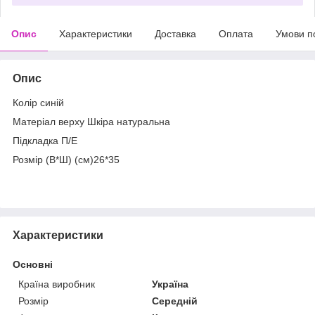
Опис
Характеристики
Доставка
Оплата
Умови п
Опис
Колір синій
Матеріал верху Шкіра натуральна
Підкладка П/Е
Розмір (В*Ш) (см)26*35
Характеристики
Основні
Країна виробник
Україна
Розмір
Середній