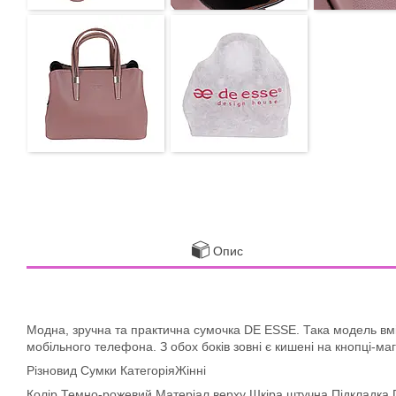
Опис
Модна, зручна та практична сумочка DE ESSE. Така модель вміщ
мобільного телефона. З обох боків зовні є кишені на кнопці-магн
Різновид Сумки КатегоріяЖінні
Колір Темно-рожевий Матеріал верху Шкіра штучна Підкладка 