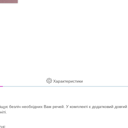
Характеристики
ує безліч необхідних Вам речей. У комплекті є додатковий довгий 
іті.
П/Е