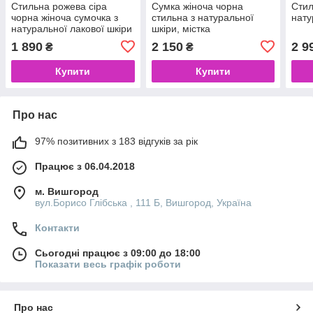
Стильна рожева сіра
Сумка жіноча чорна
Стил
чорна жіноча сумочка з
стильна з натуральної
нату
натуральної лакової шкіри
шкіри, містка
1 890
2 150
2 9
₴
₴
Купити
Купити
Про нас
97% позитивних з 183 відгуків за рік
Працює з 06.04.2018
м. Вишгород
вул.Борисо Глібська , 111 Б, Вишгород, Україна
Контакти
Сьогодні працює з 09:00 до 18:00
Показати весь графік роботи
Про нас