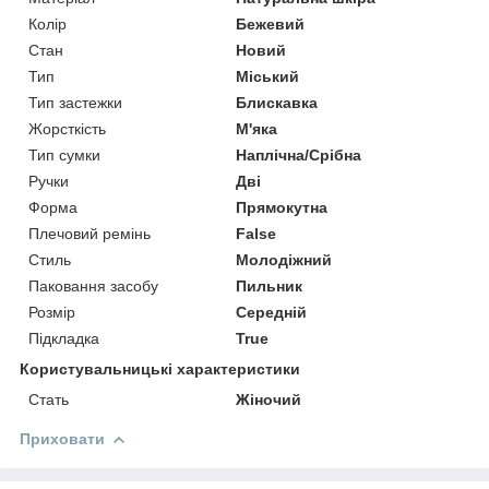
Колір
Бежевий
Стан
Новий
Тип
Міський
Тип застежки
Блискавка
Жорсткість
М'яка
Тип сумки
Наплічна/Срібна
Ручки
Дві
Форма
Прямокутна
Плечовий ремінь
False
Стиль
Молодіжний
Паковання засобу
Пильник
Розмір
Середній
Підкладка
True
Користувальницькі характеристики
Стать
Жіночий
Приховати