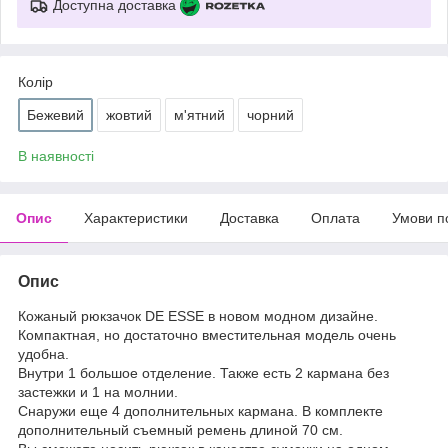
Доступна доставка
Колір
Бежевий
жовтий
м'ятний
чорний
В наявності
Опис
Характеристики
Доставка
Оплата
Умови п
Опис
Кожаный рюкзачок DE ESSE в новом модном дизайне.
Компактная, но достаточно вместительная модель очень
удобна.
Внутри 1 большое отделение. Также есть 2 кармана без
застежки и 1 на молнии.
Снаружи еще 4 дополнительных кармана. В комплекте
дополнительный съемный ремень длиной 70 см.