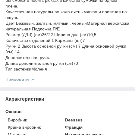
Вы сможете носить рюкзак в качестве сумочки на одном
плече.
Качественная натуральная кожа очень мягкая и приятная на
ощупь.
Цвет Бежевый, желтый, мятный , черныйМатериал верхаКожа
натуральная Подложка П/Е
Размер (Д*Ш) (см)26*22 Ширина дна (см)10,5
Количество отделений 1 Карманы (шт)7
Ручки 2 Высота основной ручки (см) 7 Длина основной ручки
(см) 14
Дополнительная ручка
Длина дополнительной ручки (см)70
Тип застежкиМолния
Приховати
Характеристики
Основні
Виробник
Deesses
Країна виробник
Франція
Матеріал
Натуральна шкіра