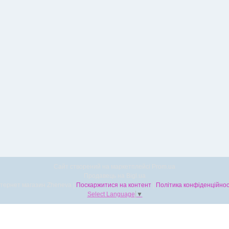
Сайт створений на маркетплейсі
Prom.ua
Продавець на Bigl.ua
Інтернет магазин Zheneva |
Поскаржитися на контент
|
Політика конфіденційнос
Select Language
▼