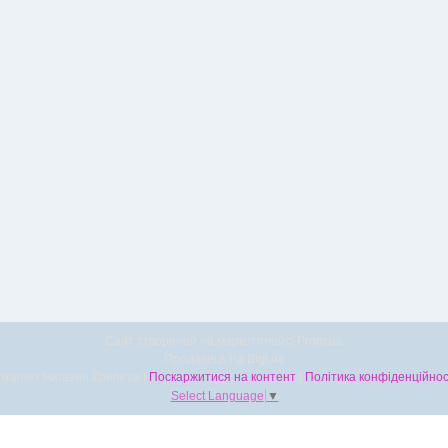
Сайт створений на маркетплейсі
Prom.ua
Продавець на Bigl.ua
Інтернет магазин Zheneva |
Поскаржитися на контент
|
Політика конфіденційнос
Select Language
▼