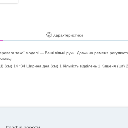
Характеристики
еревага такої моделі — Ваші вільні руки. Довжина ременя регулюєть
скавці.
Ш) (см) 14 *34 Ширина дна (см) 1 Кількість відділень 1 Кишеня (шт)
Графік роботи